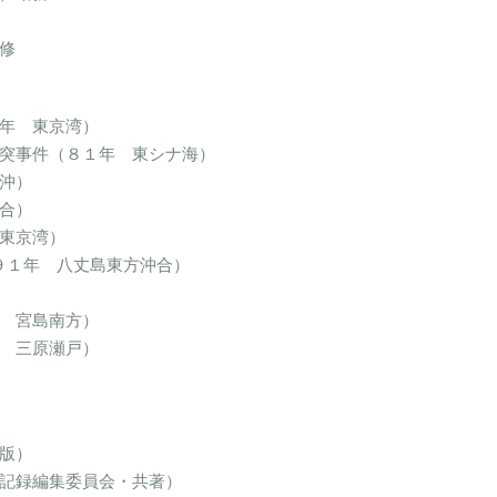
修
年 東京湾）
突事件（８１年 東シナ海）
沖）
合）
東京湾）
９１年 八丈島東方沖合）
 宮島南方）
 三原瀬戸）
版）
記録編集委員会・共著）