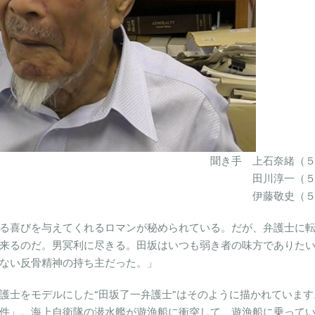
聞き手 上石奈緒（
田川淳一（
伊藤敬史（
る喜びを与えてくれるロマンが秘められている。だが、弁護士に
来るのだ。男冥利に尽きる。田坂はいつも弱き者の味方でありた
ない反骨精神の持ち主だった。」
護士をモデルにした“田坂了一弁護士”はそのように描かれています
件」。海上自衛隊の潜水艦が遊漁船に衝突して、遊漁船に乗って