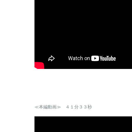
≪本編動画≫ ４１分３３秒