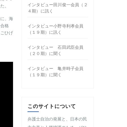
インタビュー田川俊一会員（２
した。
４期）に訊く
士に、海
に合格
インタビュー小野寺利孝会員
（１９期）に訊く
あごひげ
インタビュー 石田武臣会員
（２０期）に聞く
インタビュー 亀井時子会員
（１９期）に聞く
このサイトについて
弁護士自治の発展と、日本の民