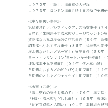
１９７２年 弁護士、海事補佐人登録
１９７３年 ロンドン海事弁護士事務所で実務研
≪主な取扱い事件≫
第拾雄洋丸／パシフィックアレス衝突事件（７４
日昇丸／米国原子力潜水艦ジョージワシントン衝
貨物船なち丸沈没保険金詐欺事件（８６年 高知
調査船へりおす沈没事件（８６年 福島県相馬沖
潜水艦なだしお／第一富士丸衝突事件（８８年 
ヨット・マリンマリン/ヨットたか号転覆事件（
練習船海王丸乗揚事件（０４年 伏木富山湾）
自衛艦おおすみ／釣船とびうお衝突事件（１４年
自衛艦のとじま／ジェイケイⅢ衝突事件（１９年
≪著書（共著）≫
『海上交通の安全を求めて』（７６年 海文堂）
『検証・潜水艦なだしお事件』（９５年 東研出
『便宜置籍船との闘い』（０１年 海員組合裁判