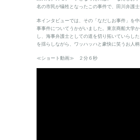
名の市民が犠牲となったこの事件で、田川弁護士
本インタビューでは、その「なだしお事件」を中
事事件についてうかがいました。東京商船大学か
し、海事弁護士としての道を切り拓いていらした
を揺らしながら、ワッハッハと豪快に笑うお人柄
≪ショート動画≫ ２分６秒