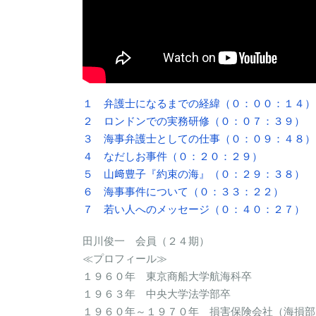
１ 弁護士になるまでの経緯（０：００：１４）
２ ロンドンでの実務研修（０：０７：３９）
３ 海事弁護士としての仕事（０：０９：４８）
４ なだしお事件（０：２０：２９）
５ 山﨑豊子『約束の海』（０：２９：３８）
６ 海事事件について（０：３３：２２）
７ 若い人へのメッセージ（０：４０：２７）
田川俊一 会員（２４期）
≪プロフィール≫
１９６０年 東京商船大学航海科卒
１９６３年 中央大学法学部卒
１９６０年～１９７０年 損害保険会社（海損部