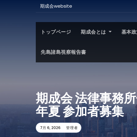
期成会website
トップページ
期成会とは
基本政
先島諸島視察報告書
期成会 法律事務
年夏 参加者募集
7月 6, 2026
管理者